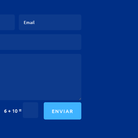
=
6 + 10
ENVIAR