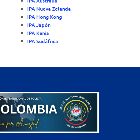
IPA Australia
IPA Nueva Zelanda
IPA Hong Kong
IPA Japón
IPA Kenia
IPA Sudáfrica