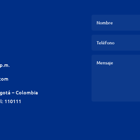
 p.m.
.com
ogotá – Colombia
l: 110111