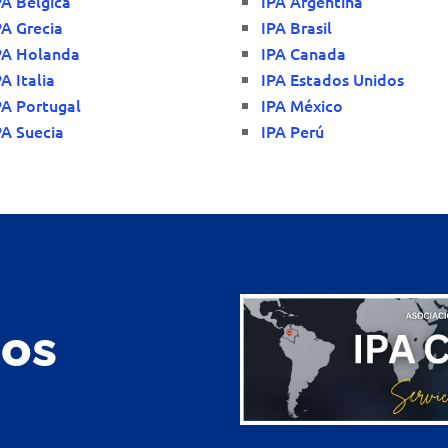
PA Bélgica
IPA Argentina
PA Grecia
IPA Brasil
PA Holanda
IPA Canada
PA Italia
IPA Estados Unidos
PA Portugal
IPA México
PA Suecia
IPA Perú
nos