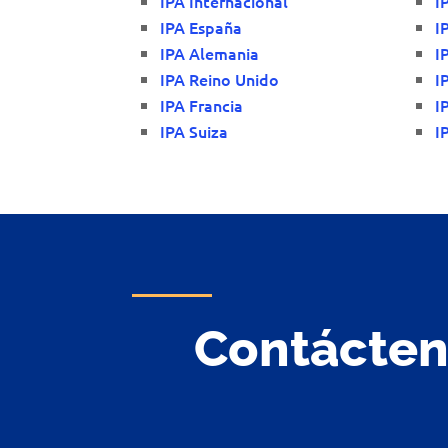
IPA Internacional
I
IPA España
I
IPA Alemania
I
IPA Reino Unido
I
IPA Francia
I
IPA Suiza
I
Contácte