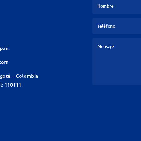
 p.m.
.com
ogotá – Colombia
l: 110111