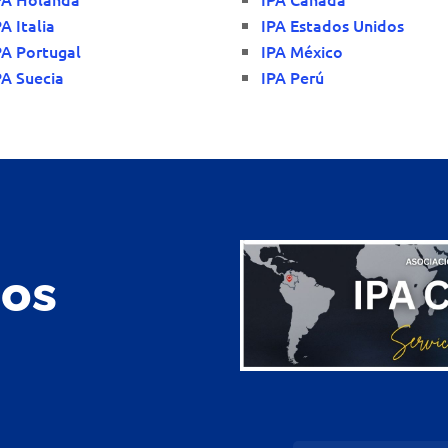
PA Italia
IPA Estados Unidos
PA Portugal
IPA México
PA Suecia
IPA Perú
nos