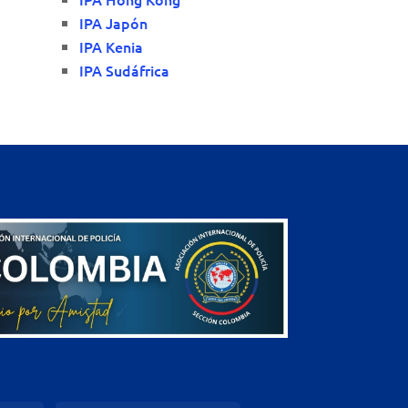
IPA Japón
IPA Kenia
IPA Sudáfrica