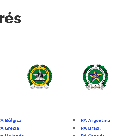
rés
PA Bélgica
IPA Argentina
PA Grecia
IPA Brasil
PA Holanda
IPA Canada