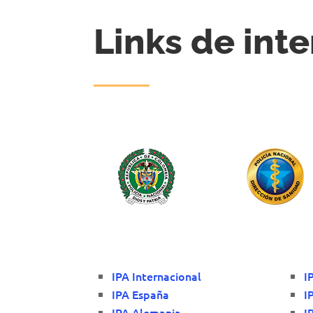
Links de inte
IPA Internacional
I
IPA España
I
IPA Alemania
I