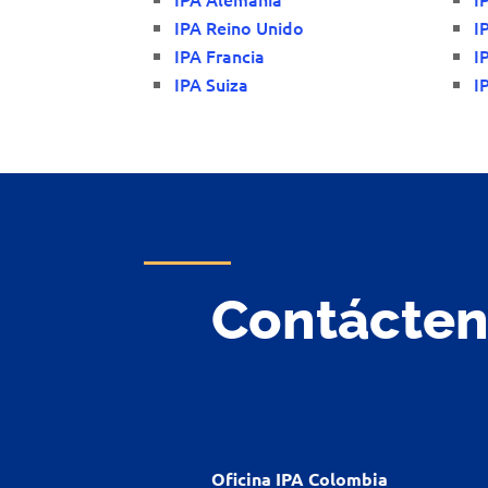
IPA Reino Unido
I
IPA Francia
I
IPA Suiza
I
Contácte
Oficina IPA Colombia