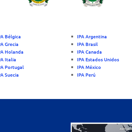
PA Bélgica
IPA Argentina
PA Grecia
IPA Brasil
PA Holanda
IPA Canada
PA Italia
IPA Estados Unidos
PA Portugal
IPA México
PA Suecia
IPA Perú