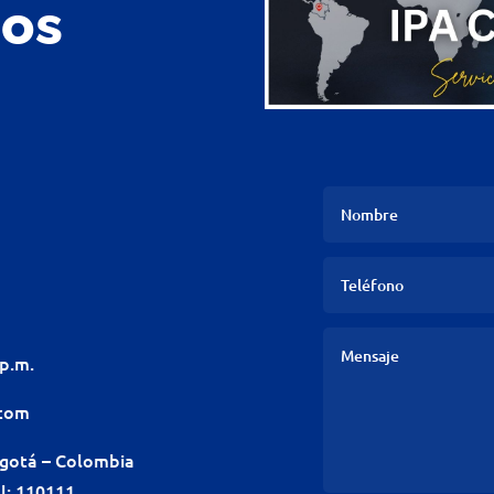
nos
 p.m.
.com
ogotá – Colombia
l: 110111