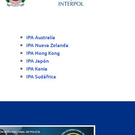
IPA Australia
IPA Nueva Zelanda
IPA Hong Kong
IPA Japón
IPA Kenia
IPA Sudáfrica