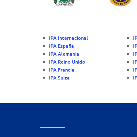
IPA Internacional
I
IPA España
I
IPA Alemania
I
IPA Reino Unido
I
IPA Francia
I
IPA Suiza
I