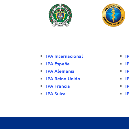
IPA Internacional
I
IPA España
I
IPA Alemania
I
IPA Reino Unido
I
IPA Francia
I
IPA Suiza
I