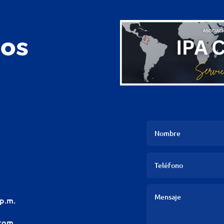
nos
 p.m.
.com