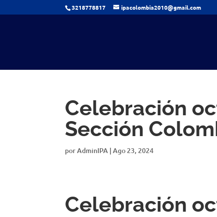
3218778817
ipacolombia2010@gmail.com
Celebración oct
Sección Colom
por
AdminIPA
|
Ago 23, 2024
Celebración oct