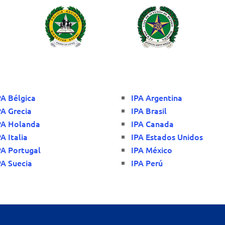
PA Bélgica
IPA Argentina
PA Grecia
IPA Brasil
PA Holanda
IPA Canada
PA Italia
IPA Estados Unidos
PA Portugal
IPA México
PA Suecia
IPA Perú